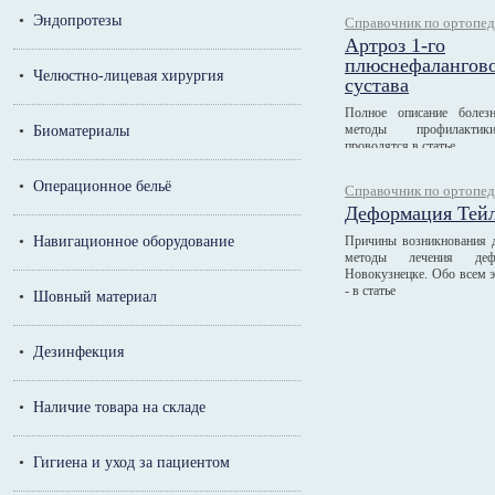
•
Эндопротезы
Справочник по ортопе
Артроз 1-го
плюснефалангов
•
Челюстно-лицевая хирургия
сустава
Полное описание болез
методы профилактик
•
Биоматериалы
проводятся в статье
•
Операционное бельё
Справочник по ортопе
Деформация Тей
•
Навигационное оборудование
Причины возникнования 
методы лечения де
Новокузнецке. Обо всем 
- в статье
•
Шовный материал
•
Дезинфекция
•
Наличие товара на складе
•
Гигиена и уход за пациентом