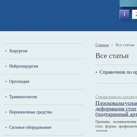
1
Главная
/ Все статьи
•
Хирургия
Все статьи
•
Нейрохирургия
•
Справочник по о
•
Ортопедия
•
Травматология
Справочник по ортопе
Плосковальгусна
деформация стоп
•
Перевязочные средства
(подтаранный арт
Причины возникновения
стоп, формы профилакт
•
Силовое оборудование
лечения