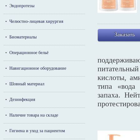
•
Эндопротезы
•
Челюстно-лицевая хирургия
Заказать
•
Биоматериалы
•
Операционное бельё
поддержив
питательный
•
Навигационное оборудование
кислоты, ам
•
Шовный материал
типа «вода
запаха. Ней
•
Дезинфекция
протестирова
•
Наличие товара на складе
•
Гигиена и уход за пациентом