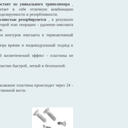
стоят из уникального триполимера
,
четает в себе отличную комбинацию
оделируемости и резорбтивности.
олностью резорбируются
, в результате
второй этап операции – удаление импланта
и.
е контуров импланта в термоактивный
ора врачам и индивидуальный подход к
 косметический эффект – пластины не
ластин быстрой, легкой и безопасной.
асывание пластины происходит через 24 -
ственной кости.