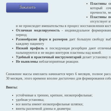
Пластины со
Заказать
который со
прочности, м
Пластины п
отсутствует 
и не происходит вмешательства в процесс восстановления кост
Отличная моделируемость
- индивидуальное формировани
период.
Разнообразие форм и размеров
дает большую свободу выб
каждому пациенту
Низкий профиль
и последующая резорбция дают отличный
пальпируются и не видно контуров пластины над кожей.
Удобный и практичный инструментарий
делает установку п
Не выявлены
неблагоприятные реакции.
Снижение массы импланта начинается через 6 месяцев, полное расс
30 месяцев, этого времени вполне достаточно для формирования соб
Винты:
устойчивые к трению, крепкие, низкопрофильные;
удобная установка;
все винты имеют низкопрофильные шляпки;
винты различной длины и диаметра: