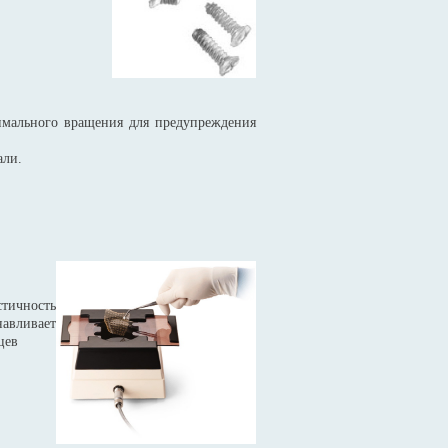
симального вращения для предупреждения
али.
тичность
навливает
цев