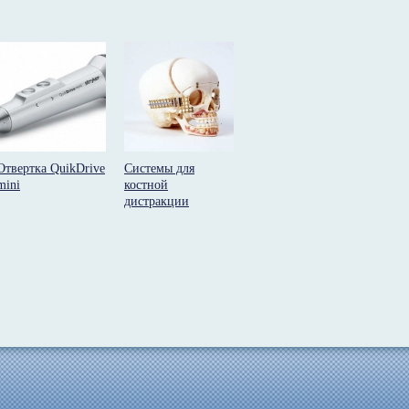
Отвертка QuikDrive
Системы для
mini
костной
дистракции