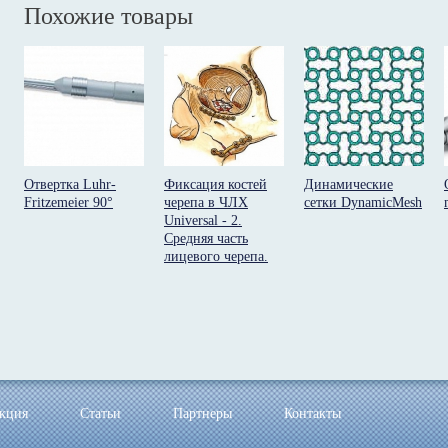
Похожие товары
Отвертка Luhr-
Фиксация костей
Динамические
Fritzemeier 90°
черепа в ЧЛХ
сетки DynamicMesh
Universal - 2.
Средняя часть
лицевого черепа.
кция
Статьи
Партнеры
Контакты