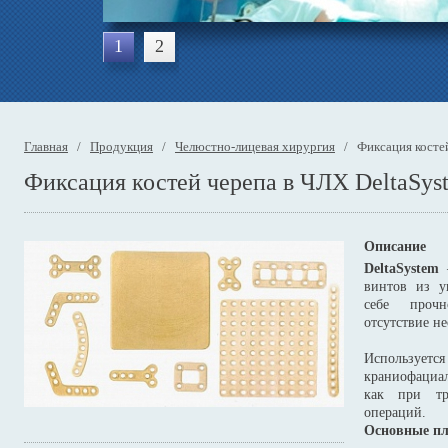
1
2
Главная
/
Продукция
/
Челюстно-лицевая хирургия
/ Фиксация костей
Фиксация костей черепа в ЧЛХ DeltaSys
Описание
DeltaSystem
—
винтов из у
себе прочн
отсутствие н
Использует
краниофациал
как при тр
операций.
Основные пл