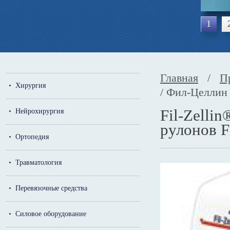
1
Главная
/
П
•
Хирургия
/ Фил-Целлин 
Fil-Zelli
•
Нейрохирургия
рулонов F
•
Ортопедия
•
Травматология
•
Перевязочные средства
•
Силовое оборудование