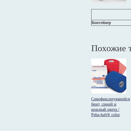
Контейнер
Похожие 
Самофиксирующийся
бинт, синий и
красный цвета /
Peha-haft® color