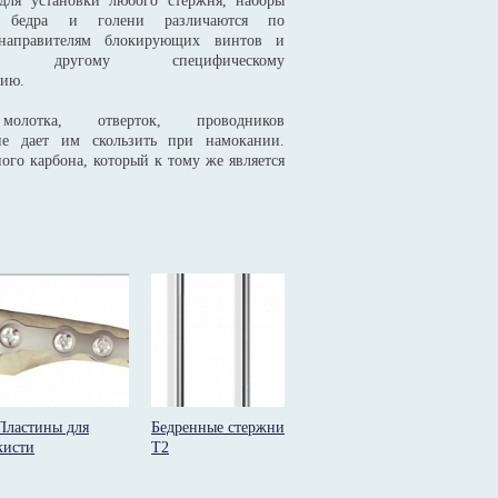
для установки любого стержня, наборы
, бедра и голени различаются по
-направителям блокирующих винтов и
ому другому специфическому
рию.
молотка, отверток, проводников
 не дает им скользить при намокании.
ого карбона, который к тому же является
Пластины для
Бедренные стержни
кисти
Т2