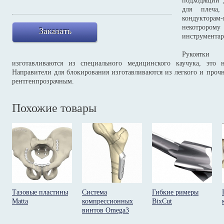
подходящий 
для плеча
кондукторам
некотрор
Заказать
инструмента
Рукоятки 
изготавливаются из специального медицинского каучука, это
Направители для блокирования изготавливаются из легкого и прочн
рентгенпрозрачным.
Похожие товары
Тазовые пластины
Система
Гибкие римеры
Matta
компрессионных
BixCut
винтов Omega3